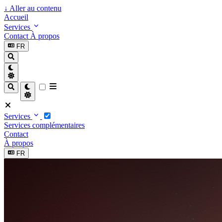
↓
Aller au contenu
Accueil
Services
Contact
À propos
FR
Services
Services complémentaires
Contact
À propos
FR